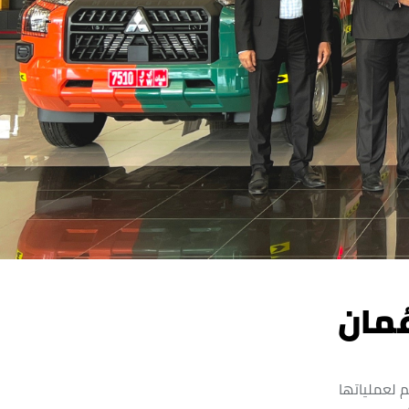
مان
 لعملياتها