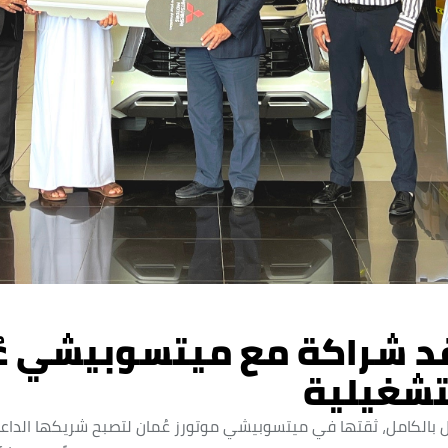
د شراكة مع ميتسوبيشي عُ
لتشغيلية
بالكامل، ثقتها في ميتسوبيشي موتورز عُمان لتصبح شريكها الداعم