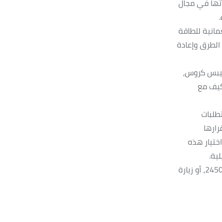
ملحوظًا منذ نشأتها في مجال
.
مانية للطاقة
الطرق وإعادة
ليبس كروس،
لتكيف مع
طلبات
رارها
ختيار هذه
ية.
للمزيد من المعلومات حول طرازات وسيارات ميتسوبيشي، يرجى الاتصال أو إرسال رسالة على الواتساب على الرقم 24500500، أو زيارة