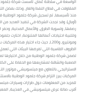
المقاولات في قطاع النفط والغاز، وذلك بفضل التز
منذ تأسيسها، تم تسجيل شركة جلمود الوطنية في 
(أوبال). وقد نجحت الشركة في تنفيذ العديد من ال
رصفها، وتسوية الطرق، والأعمال المدنية، وحفر ا
ولتلبية احتياجات أعمالها المتنوعة، اختارت جل
ومونتيرو، وL200، حيث جاء اختيار هذه 
الظروف القاسية التي تفرضها البيئات التي تعمل 
تضمن شركة جلمود الوطنية من خلال اختيارها لمي
الصعبة والشاقة لمشاريعها مع الحفاظ على الكفاء
الاستراتيجي بالتعاون مع ميتسوبيشي موتورز التي
المركبات يبرز التزام شركة جلمود الوطنية بالاستث
أقرب صالة عرض ميتسوبيشي في العذيبة، المعبيلة،