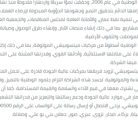
الواسعة في سلطنة عُمان. تأسست شركة جلمود الوطنية في عام 2006، وحققت نموًا سريعًا وازدهارا 
امها الدائم بتحقيق التميز وجهودها الدؤوبة المبذولة لإرضاء العملاء
تنمية نفط عمان، والأمانة العامة لمجلس المناقصات، والجمعية الع
مشاريع، بما في ذلك إنشاء منصات الآبار، وإنشاء طرق الوصول وصيانة 
لموصلات والثقوب الأرضية.
مود الوطنية أسطولاً من مركبات ميتسوبيشي الموثوقة، بما في ذلك إك
المركبات بناءً على متانتها الاستثنائية، وأدائها القوي، وقدرتها المثبتة على ا
فيها الشركة.
تسوبيشي تزويد فريقها بمركبات عالية الجودة قادرة على تحمل المت
ة والموثوقية. تجسد هذه الشراكة التزام جلمود الوطنية بالتميز، وق
 تشترك معها في قيم الأداء والسلامة والقيمة المستدامة. كما أن ا
مار في موارد عالية الجودة ودعم رسالتها والتعزيز من قدراتها التشغيل
 بركاء، صحار، نزوى، عبري، صور، جعلان بني بو علي، وصلالة.