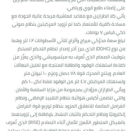
على إضفاء طابع قوي ورياضي.
يأتي كِلا الطرازين مع مقاعد قماشية مريحة عالية الجودة مع
مساحة كافية للأمتعة، كما تم تزويد المركبتين بنظام صوتي
ذكي قياس ٧ بوصات.
تبلغ سعة محرِّكي ميراج وأتراج ثلاثي الأسطوانات ١.٢ لتر وهما
من نوع (DOHC) الذي يبرز آخر إصدار لنظام التحكم المبتكر
بتوقيت الصمام الذي تُعرف به ميتسوبيشي والذي يعزِّز من
كفاءة استهلاك الوقود والطاقة المنتجة مع تقليل انبعاثات
العادم. وينتج المحرك قوة ٧٨ حصان وعزم ١٠٠ نيوتن متر
وتستهلك المركبتان ٤.٧ لتر من الوقود فقط لكل ١٠٠ كم.
ويأتي الطرازان مزوَّدان بمجموعة من مزايا السلامة والأمان
والتي تتضمن أكياس هوائية بنظام التقييد الإضافي ونظام
الفرامل المانعة للانغلاق المزود بنظام توزيع قوة الفرامل
إلكترونيًا ونظام التحكم بالثبات النشط، بلإضافة إلى تزويدهما
بالهيكل المتطور المُعزز للأمان أثناء التصادم (RISE) الذي تُعرف
به ميتسوبيشي والذي يقدم حماية إضافية للركاب حيث يساعد