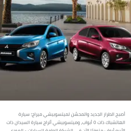
أصبح الطراز الجديد والمحسَّن لميتسوبيشي ميراج؛ سيارة
الهاتشباك ذات ٥ أبواب، وميتسوبيشي أتراج سيارة السيدان ذات
الأربع أبواب متوفرًا الآن في الشركة العامة للسيارات - الموزع