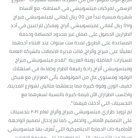
الرسمي لمركبات ميتسوبيشي في السلطنة- مع أقساط
شهرية ميسرة تبدأ من ٥٥ ريال عُماني لميتسوبيشي ميراج
و٥٧ ريال عُماني لميتسوبيشي أتراج. ويمكن للراغبين في أحد
الطرازين الحصول على ضمان غير محدود المسافة وخدمة
المساعدة على الطريق لمدة ست سنوات عند اقتناء أحدهما.
تعليقًا على ميراج وأتراج، قالت مديرة الاتصالات بالشركة العامة
للسيارات؛ الفاضلة زوينة العزرية: "تقدم ميتسوبيشي ميراج
وميتسوبيشي أتراج راحة رفيعة الطراز وكفاءة في استهلاك
الوقود ومستوى عالٍ من الموثوقية. يأتي الطرازان مع هيكل
خفيف الوزن وقوة كبيرة مما يجعلهما مثاليان لشوارع المدينة،
واكتسب الطرازان الآن قيمة كبيرة بالنسبة لسعرهما مع
التحسينات التي أدخلت فيهما ".
تم تزويد طرازي ميتسوبيشي ميراج وأتراج لعام ٢٠٢١ بتحسينات
على التصميم الأمامي والخلفي، كما تم إدخال تصميم الواجهة
الأمامية ذات الحماية الديناميكية التي تُعرَف بها ميتسوبيشي.
وساهمت التحسينات التي تم إضافتها على مقدمة الطرازين