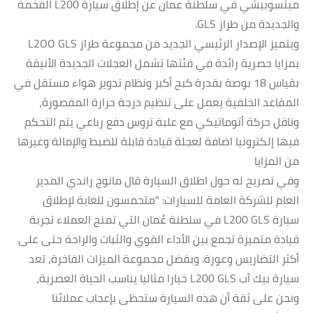
ميتسوبيشي في سلطنة عمان عن إطلاق سيارة L200 الفخمة
والجديدة من طراز GLS.
ويتميز الإصدار الرئيسي الجديد من مجموعة طراز L2OO GLS
بمزايا حصرية رائدة في فئتها تشمل العجلات الجديدة الأنيقة
بقياس 18 بوصة بقدرة كبح أكبر ونظام تدوير هواء مستقل في
المقاعد الخلفية يعمل على تنظيم درجة حرارة المقصورة،
وناقل حركة أتوماتيكي مع علبة تروس دفع رباعي يتم التحكم
فيها إلكترونيا اضافة لعجلة قيادة قابلة للضبط والإمالة وغيرها
من المزايا
وفي تصريح له حول اطلاق السيارة قال مانوج راندي المدير
العام للشركة العامة للسيارات: "متحمسون للغاية لإطلاق
سيارة L200 GLS في سلطنة عُمان التي تمنح العملاء تجربة
قيادة متميزة تجمع بين الأداء القوي والثبات والراحة حتى على
أكثر التضاريس وعورة. وبفضل مجموعة الميزات الفاخرة، تعد
سيارة بيك آب L200 GLS خيارا مثاليا يناسب الحياة العصرية،
ونحن على ثقة أن هذه السيارة ستحظى بإعجاب عملائنا