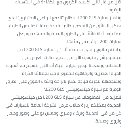
أقل من غاز ثاني أكسيد الكربون مع الكفاءة في استهلاك
الوقود.
وتتميز سيارة L200 GLS، بنظام "الدفع الرباعي الاختياري" الذي
يمكن السائق من التحكم بنظام القيادة وفقا لتضاريس الطريق،
مما يوفر أداءً فائقًا على الطرق الوعرة والممهدة ويجعل
سيارات L200 رائدة في فئتها.
و اختتم مانوج راندي حديثه قائلا: "إن سيارة L200 GLS من
ميتسوبيشي متوفرة الآن في جميع صالات العرض في
السلطنة ويسعدنا توفير سيارة البيك آب التي تنسجم مع أسلوب
الحياة العصرية والرفاهية للجميع. نرحب بعملائنا الكرام
ونشجعهم لتجربة قيادة تمتاز بالراحة والأداء القوي على الطرق
الوعرة مع سيارة ميتسوبيشي L200 GLS."
للمزيد من المعلومات عن سيارة L200 GLS من ميتسوبيشي
الجديدة يمكنكم زيارة صالات عرض الشركة العامة للسيارات في
كل من في العذيبة وبركاء وعبري وجعلان بو علي وصور وصحار
ونزوى وصلالة.