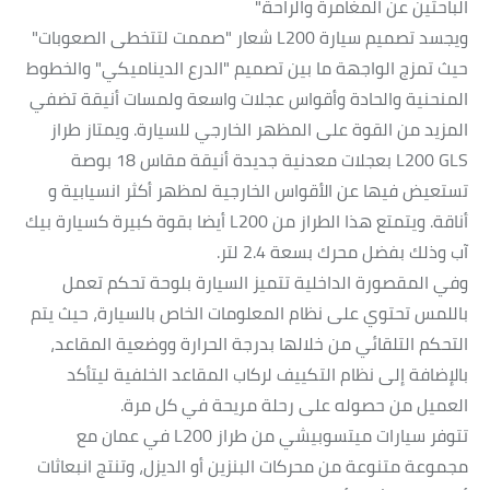
الباحثين عن المغامرة والراحة."
ويجسد تصميم سيارة L200 شعار "صممت لتتخطى الصعوبات"
حيث تمزج الواجهة ما بين تصميم "الدرع الديناميكي" والخطوط
المنحنية والحادة وأقواس عجلات واسعة ولمسات أنيقة تضفي
المزيد من القوة على المظهر الخارجي للسيارة. ويمتاز طراز
L200 GLS بعجلات معدنية جديدة أنيقة مقاس 18 بوصة
تستعيض فيها عن الأقواس الخارجية لمظهر أكثر انسيابية و
أناقة. ويتمتع هذا الطراز من L200 أيضا بقوة كبيرة كسيارة بيك
آب وذلك بفضل محرك بسعة 2.4 لتر.
وفي المقصورة الداخلية تتميز السيارة بلوحة تحكم تعمل
باللمس تحتوي على نظام المعلومات الخاص بالسيارة، حيث يتم
التحكم التلقائي من خلالها بدرجة الحرارة ووضعية المقاعد،
بالإضافة إلى نظام التكييف لركاب المقاعد الخلفية ليتأكد
العميل من حصوله على رحلة مريحة في كل مرة.
تتوفر سيارات ميتسوبيشي من طراز L200 في عمان مع
مجموعة متنوعة من محركات البنزين أو الديزل، وتنتج انبعاثات