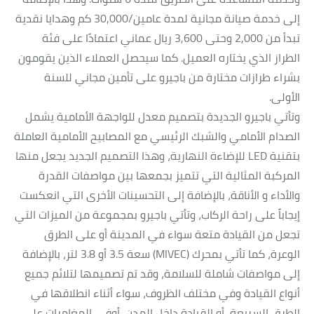
إلى خدمة صيانة مجانية لمدة عامين/30,000 كم وهدايا نقدية
تبدأ من 2,000 وحتى 3,600 ريال عماني اعتمادًا على فئة
الطراز الذي يختاره العميل. كما سيحصل العملاء الذين يقومون
بشراء طرازات مختارة من باجيرو على تأمين مجاني للسنة
الأولى.
وتأتي باجيرو الجديدة بتصميم معدل للواجهة الأمامية يشمل
الصدام الأمامي والشبك الرئيسي مع المصابيح الأمامية العاملة
بتقنية LED للإضاءة النهارية، وهذا التصميم الجديد يجعل منها
المركبة المثالية التي تتميز بجمعها بين مواصفات القدرة
والأداء و الأناقة، بالإضافة إلى التحسينات الأخرى التي انعكست
إيجاباً على راحة الركاب، وتأتي باجيرو بمجموعة من الميزات التي
تجعل من القيادة متعة سواء في المدينة أو على الطرق
الوعرة، كما تأتي بمحرك (MIVEC) سعة 3.5 أو 3.8 لتر، بالإضافة
إلى مواصفات شاملة للسلامة، وقد تم تصميمها لتلائم جميع
أنواع القيادة وفي مختلف الظروف، سواء أثناء انطلاقها في
الطرق السريعة، أو القيادة داخل المدن، أوفي المغامرات على