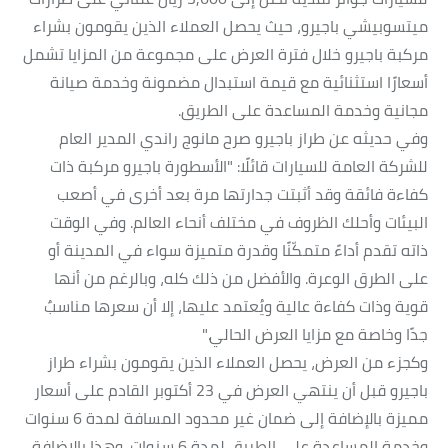
ميتسوبيشي باجيرو، حيث يحصل العملاء الذين يقومون بشراء
مركبة باجيرو خلال فترة العرض على مجموعة من المزايا تشمل
أسعارًا استثنائية مع قيمة استبدال مضمونة وخدمة صيانة
مجانية وخدمة المساعدة على الطريق.
وفي حديثه عن طراز باجيرو صرح مانوج راندي المدير العام
للشركة العامة للسيارات قائلًا: "الأسطورة باجيرو مركبة ذات
كفاءة فائقة وقد أثبتت جدارتها مرة بعد أخرى في أصعب
البيئات وأحلك الظروف في مختلف أنحاء العالم. وفي الوقت
ذاته تقدم أداءً متمكّنًا وقدرة متميزة سواء في المدينة أو
على الطرق الوعرة. والأفضل من ذلك كله، وبالرغم من أنها
قوية وذات كفاءة عالية ويُعتمد عليها، إلا أن سعرها مناسبٌ
جدًا وخاصة مع مزايا العرض الحالي."
وكجزء من العرض، يحصل العملاء الذين يقومون بشراء طراز
باجيرو قبل أن ينتهي العرض في 23 أكتوبر القادم على أسعار
مميزة بالإضافة إلى ضمان غير محدود المسافة لمدة 6 سنوات
وخدمة المساعدة على الطريق لمدة 6 سنوات. وهذا بالإضافة