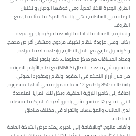
الطرق الوعرة الأكثر تحدياً، وفي خوضها الوديان والكثبان
الرملية في السلطنة، فهي بلا شك المركبة المثالية لجميع
الظروف.
وتستوعب المساحة الداخلية الواسعة لمركبة باجيرو سبعة
ركاب، وهي مزودة بنظام تكييف مزدوج، ومشغل أقراص مدمج،
و كونسول علوي مع حامل النظارة، وإضاءة خاصة للقراءة،
وعداد المسافات مع مركز معلومات، كما يتوفر نظام
ميتسوبيشي متعدد الاتصال (MMCS) مع نظام الأوامر الصوتية
من خلال أزرار التحكم في المقود، ونظام روكفورد الصوتي
باستطاعة 850 واط مع 12 سماعة موزعة في أنحاء المقصورة،
إضافة إلى كاميرا للرؤية الخلفية، وبكل تلك المزايا المتعددة
التي تتمتع بها ميتسوبيشي باجيرو أصبحت المركبة المفضلة
لدى العائلات والمؤسسات والأفراد في مختلف مناطق
السلطنة.
وأضاف مانوج: "وبالإضافة إلى باجيرو، يمتد عرض الشركة العامة
للسيارات "أسعار وعروض لا مثيل لها" ليشمل طرازات لانسر إي