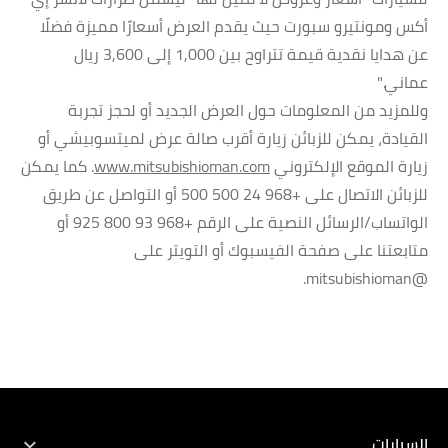
أكس ومونتيرو سبورت حيث يقدم العرض أسعارًا مميزة فضلًا
عن هدايا نقدية قيمة تتراوح بين 1,000 إلى 3,600 ريال
عماني."
وللمزيد من المعلومات حول العرض الجديد أو لحجز تجربة
القيادة، يمكن للزبائن زيارة أقرب صالة عرض لميتسوبيشي أو
زيارة الموقع الإلكتروني
www.mitsubishioman.com
. كما يمكن
للزبائن الاتصال على +968 24 500 500 أو التواصل عن طريق
الواتساب/الرسائل النصية على الرقم +968 93 800 925 أو
متابعتنا على صفحة الفيسبوك أو التويتر على
@mitsubishioman.
السيارات