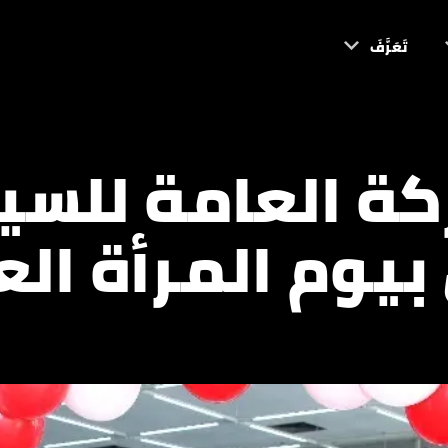
تَعَرَّفَ
كة العامة للسيا
بيوم المرأة الع