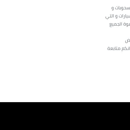
لسحوبات و
يارات و التي
وة الجميع
رض
انكم متابعة