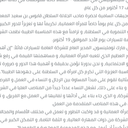
ام.
بالتوجيهات السامية لحضرة صاحب الجلالة السلطان قابوس بن سعيد الم
ل عام يوماً خاصاً للمرأة العمانية، تكريماً لها و تعزيزاً للدور الكبي
 التنموية في السلطنة، و تزامناً مع هذه المناسبة الطيبة نظمت الشرك
رات يوم الأحد الموافق 19 أكتوبر.
ارك توملينسون، المدير العام للشركة العامة للسيارات قائلاً: "إن أه
ر العظيم الذي تلعبه المرأة العمانية، و مساهمتها القيمة في رفع 
الاجتماعية، و نحن بدورنا نؤمن بحقيقة و أهمية هذا الدور و ضرورة ت
اسبة العزيزة التي تكرم كل امرأة في السلطنة على جهودها الطيبة".
ثالية تقوم على مبدأ المساوة بين الرجال و النساء في العمل و الفرص
، و بناء على ذلك، تشغل النساء عدداً جيداً من المناصب العليا في الشر
ة، و الذي جاء بناء على أدائها و تفانيها في العمل مع الفريق، و تت
ساء في هذه المناصب المتقدمة من العمل.
المرأة العمانية و قد واكبت التطور و تعمل في مختلف الأقسام والمجال
الشركة من ذوات المهارة العالية، و الثقة التامة، و التمكن الكبير في ا
راً كبيراً أن أعمل مع هذه المجموعة الموهوبة و الطموحة".