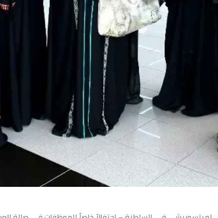
 لميتسوبيشي في السلطنة – احتفالاً خاصاً للموظفات في صالة ال