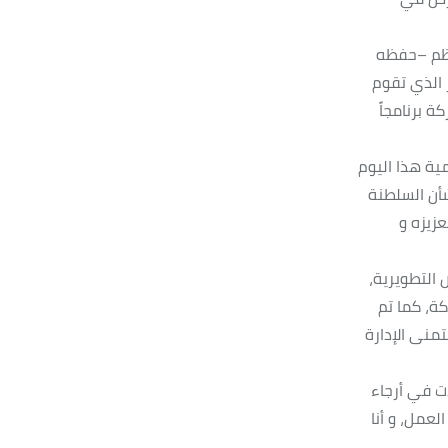
عظم –حفظه
ر الذي تقوم
ة برنامجاً
مية هذا اليوم
شأن السلطنة
عزيزه و
 التطويرية،
كة، كما تم
منى الإدارة
ات في أرجاء
لعمل، و أنا