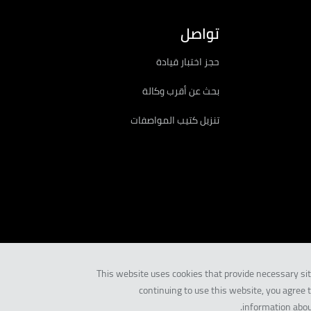
تواصل
حجز اختبار قيادة
بحث عن أقرب وكالة
تنزيل كتيب المواصفات
This website uses cookies that provide necessary sit
continuing to use this website, you agree 
information abo