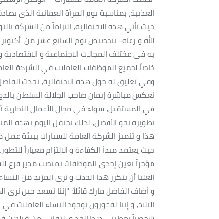
العذيبة، بمناسبة يوم المرأة العمانية الذي يصادف 17 أكتوبر من كل ع
حيث تأتي هذه الاحتفالية، التزاماً من الشركة 
الله و رعاه- بتخصيص يوم السابع عشر من أكتوبر من ك
به في مختلف المجالات الاجتماعية و الاقتصادية و
خاصاً لجميع الموظفات العاملات في الشركة العامة للسيا
وفي تعليق له حول هذه الاحتفالية، تحدث الفاضل م
تعكس مباشرة إيمان صاحب الجلالة السلطان بالدو
في المستقبل، سواء في مجال الأعمال التجارية أو 
تطويره نحو الأفضل، لذلك نحتفل اليوم بهذه المن
هذا و تتميز الشركة العامة للسيارات ببيئة عمل م
حيث يعتمد مبدأ الكفاءة و الالتزام معياراً للتطور
مؤخراً تعين إحدى الموظفات بمنصب مدير فرع للشرك
العليا أن يتكرر هذا الحدث و نرى المزيد من الن
و أضاف الفاضل مارك قائلاً: "إننا نسعد حين نرى 
البلاد، و إننا لفخورون بوجود النساء العاملات في 
شخصياً يعطيني هذا الجِد و التفاني من قبلهن فخ