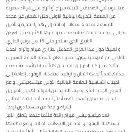
ميتسوبيشي الصديقين للبيئة ميراج أو أتراج على فوائد حصرية
من العلامة التجارية اليابانية الأولى مثل الضمان غير محدد
المسافة لمدة 6 سنوات، إضافة إلى هدايا نقدية و تأمين
مجاني و باقة خدمات صيانة مجانية و غيرها الكثير ضمن العرض
الشيق الذي يستمر حتى 15 من يونيو الجاري.
و تعليقا حول هذا العرض المذهل لطرازي ميراج وأتراج، تحدث
الفاضل مارك توملينسون، المدير العام للشركة العامة للسيارات
قائلا:"يتميز كلا الطرازين الجديدين كلياً بمزايا رائعة و شخصية
جذابة، تحدياً لجهة الأمان و ترشيد استهلاك الوقود، إضافة إلى
الجينات الأساسية للعلامة اليابانية الأولى ميتسوبيشي، و مع
العرض الجديد الذي يضيف المزيد من الفوائد لهذين الطرازين
الذين يتمتعان بأسعار رائعة أصلاً، أعتقد أنه الوقت المثالي
لشراء واحدة من منهما دون تردد".
تعد ميتسوبيشي ميراج رائدة فئتها عندما يتعلق الأمر
باستهلاك الوقود و الحد من الانبعاثات الضارة، و مع تكلفتها
المدروسة و متعة قيادتها تصبح الطراز المثالي لأولئك الراغبين