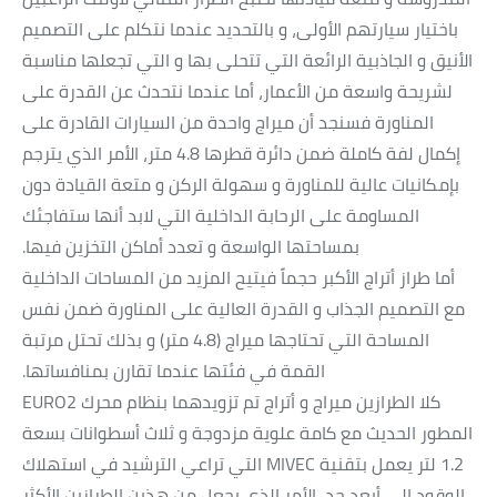
باختيار سيارتهم الأولى، و بالتحديد عندما نتكلم على التصميم
الأنيق و الجاذبية الرائعة التي تتحلى بها و التي تجعلها مناسبة
لشريحة واسعة من الأعمار، أما عندما نتحدث عن القدرة على
المناورة فسنجد أن ميراج واحدة من السيارات القادرة على
إكمال لفة كاملة ضمن دائرة قطرها 4.8 متر، الأمر الذي يترجم
بإمكانيات عالية للمناورة و سهولة الركن و متعة القيادة دون
المساومة على الرحابة الداخلية التي لابد أنها ستفاجئك
بمساحتها الواسعة و تعدد أماكن التخزين فيها.
أما طراز أتراج الأكبر حجماً فيتيح المزيد من المساحات الداخلية
مع التصميم الجذاب و القدرة العالية على المناورة ضمن نفس
المساحة التي تحتاجها ميراج (4.8 متر) و بذلك تحتل مرتبة
القمة في فئتها عندما تقارن بمنافساتها.
كلا الطرازين ميراج و أتراج تم تزويدهما بنظام محرك EURO2
المطور الحديث مع كامة علوية مزدوجة و ثلاث أسطوانات بسعة
1.2 لتر يعمل بتقنية MIVEC التي تراعي الترشيد في استهلاك
الوقود إلى أبعد حد، الأمر الذي يجعل من هذين الطرازين الأكثر