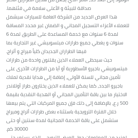
صداقة للبيئة و الأعلى سلامة في فئتهما.
هذا العرض الجديد من الشركة العامة للسيارات سيشمل
للعملاء الأعزاء التسجيل المجاني و الضمان غير محدد المسافة
لمدة 6 سنوات مع خدمة المساعدة على الطريق لمدة 6
سنوات و يغطي جميع طرازات ميتسوبيشي غير التجارية بما
فيها الطرازان الجديدان كلياً ميراج و أتراج.
حيث سيحظى العملاء الذين يقتنون واحدة من طرازات
ميتسوبيشي باجيرو الأسطورية أو أيا من الطرازات الأخرى على
تأمين مجاني للسنة الأولى، إضافة إلى هدايا نقدية لملاك
باجيرو الجدد، كما يمكن للعملاء الذين يختارون طراز أوتلاندر
الاختيار ما بين باقة التأمين المجاني أو الهدية النقدية بقيمة
500 ر.ع، بالإضافة إلى ذلك فإن جميع المركبات التي يتم بيعها
خلال الفترة الترويجية باستثناء بعض طرازات أتراج وميراج
ستشمل على باقة الخدمة المجانية لمدة سنتين أو حتى
30000 كم.
لمزيد من المعلومات حول العرض الترويجي الذي يستمر حتى