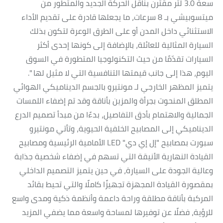
سعة 3.0 لتر مقترن بناقل الحركة الجديد والمتطور من
ميتسوبيشي بـ 8 سرعات، ما يجعلها قادرة على تقديم الأداء
الاستثنائي داخل المدن أو على الطرق الوعرة لتكون بذلك
السيارة المثالية للعائلة، بالإضافة إلى كونها إحدى أكثر
السيارات تقدّمًا من حيث التكنولوجيا المتطورة في السوق
اليوم، هذا إلى جانب قيمتها التنافسية التي لا مثيل لها ".
يتميز المظهر الخارجي لـ مونتيرو بالجسم الديناميكي الهوائي
المطلق المنحوت بجرأة والمزين بأناقة وقد تم إضفاء اللمسات
الجمالية والاهتمام بأدق التفاصيل، بدءًا من مبدأ تصميم الدرع
الديناميكي إلى المصابيح الخلفية الحيوية، وتأتي مونتيرو
سبورت بمصابيح "إل إي دي" LED الأمامية الرئيسية ومصابيح
القيادة النهارية الأنيقة التي تسهم في إضفاء شخصية جذابة
وعالية الجودة على السيارة، في حين يتميز التصميم الداخلي
بمقصورة القيادة المجهزة تجهيزًا كاملًا والتي تحيط بقائد
المركبة بأناقة مطلقة وراحة داعمة وأنظمة ذكية ومدى واسع
للرؤية، فضلًا عن توفيرها لمساحة واسعة مما يضفي المزيد