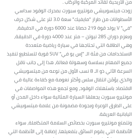
من الأريحية لقائد المركبة والركاب .
زودت ميتسوبيشي مونتيرو سبورت بمحرك الوقود سداسي
الأسطوانات من طراز "مايفيك" سعة 3.0 لتر على شكل حرف
"في" V يولد قوة 219 حصانا عند 6000 دورة في الدقيقة،
وبعزم دوران 285 نيوتن – متر عند 4000 دورة في الدقيقة،
وهي الطاقة التي تحتاجها في سيارة رياضية متعددة
الاستخدامات من فئة الـ "إس يو في" SUV قوية لتستطيع تنفيذ
جميع المهام بسلاسة وسهولة فعالة، هذا إلى جانب ناقل
السرعة الآلي ذو الـ 8 نسب الأول من نوعه من ميتسوبيشي
والذي يؤمّن انتقال سلس وأكثر نعومة مع كفاءة عالية في
الاقتصاد باستهلاك الوقود، ومع تجمع هذه المواصفات في
مونتيرو سبورت يجعلها السيارة المثالية سواء داخل المدن أو
على الطرق الوعرة وبجودة مضمونة من علامة ميتسوبيشي
اليابانية العريقة.
وتتمتع مونتيرو سبورت بخصائص السلامة المتكاملة، سواء
الأنظمة التي يقوم السائق بتفعيلها، إضافة إلى الأنظمة التي