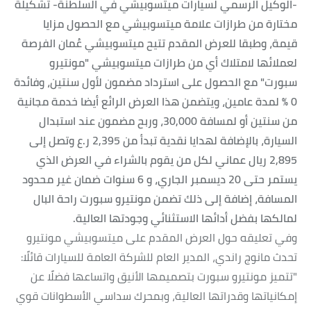
-الوكيل الرسمي لسيارات ميتسوبيشي في السلطنة- تشكيلة
مختارة من طرازات علامة ميتسوبيشي مع الحصول مزايا
قيمة، وطبقا للعرض المقدم تتيح ميتسوبيشي عُمان الفرصة
لعملائها لامتلاك أي من طرازات ميتسوبيشي "مونتيرو
سبورت" مع الحصول على استرداد مضمون لأول سنتين، وفائدة
0 % لمدة عامين، ويتضمن هذا العرض الرائع أيضا خدمة مجانية
من سنتين أو لمسافة 30,000، وربح مضمون عند استبدال
السيارة، بالإضافة لهدايا نقدية تبدأ من 2,395 ر.ع وتصل إلى
2,895 ريال عماني لكل من يقوم بالشراء في العرض الذي
يستمر حتى 20 ديسمبر الجاري، و 6 سنوات ضمان غير محدود
المسافة، إضافة إلى ذلك تضمن مونتيرو سبورت راحة البال
لمالكها بفضل أدائها الاستثنائي وجودتها العالية.
وفي تعليقه حول العرض المقدم على ميتسوبيشي مونتيرو
تحدث مانوج راندي، المدير العام للشركة العامة للسيارات قائلًا:
"تتميز مونتيرو سبورت بتصميمها الأنيق واتساعها فضلًا عن
إمكانياتها وقدراتها العالية، وبمحرك سداسي الأسطوانات قوي