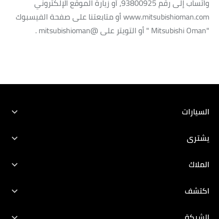
واتساب إلى رقم 93800925، أو زيارة الموقع الإلكتروني
www.mitsubishioman.com أو متابعتنا على صفحة الفيسبوك
"Mitsubishi Oman " أو التويتر على @mitsubishioman .
السيارات
جميع المركبات
يشترى
اكسباندر
احصل على سيارتك الجديدة
الملاك
أتراج
تمويل
الملاك
اكتشف
ASX
عروض
حجز خدمة
اكتشف
الشركة