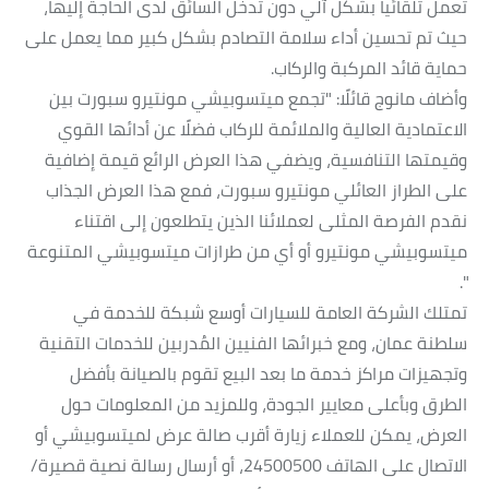
تعمل تلقائياً بشكل آلي دون تدخل السائق لدى الحاجة إليها،
حيث تم تحسين أداء سلامة التصادم بشكل كبير مما يعمل على
حماية قائد المركبة والركاب.
وأضاف مانوج قائلًا: "تجمع ميتسوبيشي مونتيرو سبورت بين
الاعتمادية العالية والملائمة للركاب فضلًا عن أدائها القوي
وقيمتها التنافسية، ويضفي هذا العرض الرائع قيمة إضافية
على الطراز العائلي مونتيرو سبورت، فمع هذا العرض الجذاب
نقدم الفرصة المثلى لعملائنا الذين يتطلعون إلى اقتناء
ميتسوبيشي مونتيرو أو أي من طرازات ميتسوبيشي المتنوعة
".
تمتلك الشركة العامة للسيارات أوسع شبكة للخدمة في
سلطنة عمان، ومع خبرائها الفنيين المُدربين للخدمات التقنية
وتجهيزات مراكز خدمة ما بعد البيع تقوم بالصيانة بأفضل
الطرق وبأعلى معايير الجودة، وللمزيد من المعلومات حول
العرض، يمكن للعملاء زيارة أقرب صالة عرض لميتسوبيشي أو
الاتصال على الهاتف 24500500، أو أرسال رسالة نصية قصيرة/