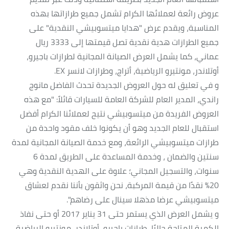
عروض رائعة لعملائها الكرام تشمل جميع طرازاتها بهذه
المناسبة، ويقدم عرض "هدايا ميتسوبيشي النقدية" على
جميع الطرازات هدية نقدية تصل قيمتها إلى 3333 ريال
عماني، كما يشمل العرض الصيانة المجانية لطرازات باجيرو،
أوتلاندر، مونتيرو الرياضية، أتراج، وطرازات لانسر EX.
و في تعليق له حول العروض الجديدة تحدث الفاضل مانوج
راندي، المدير العام للشركة العامة للسيارات قائلاً: "مع هذه
العروض الفريدة من ميتسوبيشي نتيح لعملائنا الكرام أفضل
استقبال للعام الجديد وهو أن يكونوا خلف مقود واحدة من
طرازات ميتسوبيشي الرائعة، ومع خدمة الصيانة المجانية لمدة
سنتين والضمان ، وخدمة المساعدة على الطريق لمدة 6
سنوات، والتسجيل المجاني؛ علاوة على الهدية النقدية وهي
20% نقدًا من قيمة المركبة، نحن واثقون بأننا نقدم لعشاق
ميتسوبيشي عرضا مذهلا سينال على رضاهم".
و يشمل العرض الذي يستمر حتى 31 يناير 2017 أو حتى نفاذ
الكمية المتاحة حاليًا، طرازات باجيرو، أوتلاندر، مونتيرو الرياضية،