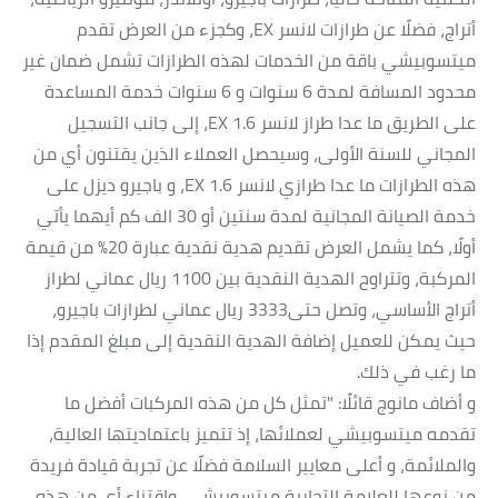
أتراج، فضلًا عن طرازات لانسر EX، وكجزء من العرض تقدم
ميتسوبيشي باقة من الخدمات لهذه الطرازات تشمل ضمان غير
محدود المسافة لمدة 6 سنوات و 6 سنوات خدمة المساعدة
على الطريق ما عدا طراز لانسر 1.6 EX، إلى جانب التسجيل
المجاني للسنة الأولى، وسيحصل العملاء الذين يقتنون أي من
هذه الطرازات ما عدا طرازي لانسر EX 1.6، و باجيرو ديزل على
خدمة الصيانة المجانية لمدة سنتين أو 30 الف كم أيهما يأتي
أولًا، كما يشمل العرض تقديم هدية نقدية عبارة 20% من قيمة
المركبة، وتتراوح الهدية النقدية بين 1100 ريال عماني لطراز
أتراج الأساسي، وتصل حتى3333 ريال عماني لطرازات باجيرو،
حيث يمكن للعميل إضافة الهدية النقدية إلى مبلغ المقدم إذا
ما رغب في ذلك.
و أضاف مانوج قائلًا: "تمثل كل من هذه المركبات أفضل ما
تقدمه ميتسوبيشي لعملائها، إذ تتميز باعتماديتها العالية،
والملائمة، و أعلى معايير السلامة فضلًا عن تجربة قيادة فريدة
من نوعها للعلامة التجارية ميتسوبيشي، واقتناء أي من هذه