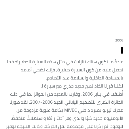
2006
i
عادةً ما تكون هناك تنازلات في مثل هذه السيارة الصغيرة: فما
تحصل عليه من كون السيارة صغيرة، فإنك تضحي أمامه
بالمساحة الداخلية والسلامة عند التصادم.
لكننا قررنا اتخاذ نهج جديد جذري مع سيارة i.
أُطلقت في يناير 2006، وفازت بالعديد من الجوائز بما في ذلك
الجائزة الكبرى للتصميم الياباني الجيد 2006-2007. لقد طورنا
محرك تيربو بمبرد داخلي MIVEC بكامة علوية مزدوجة من
الألومنيوم جديد كليًا والذي وفر أداءً رائعًا واستهلاكًا منخفضًا
للوقود. ثم ركزنا على مجموعة نقل الحركة. وكانت النتيجة توفير