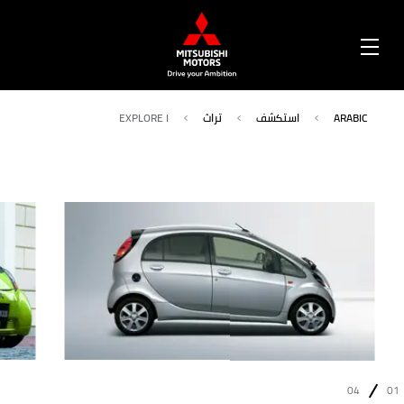
OPEN
MENU
ARABIC
استكشف
تراث
EXPLORE I
04
01