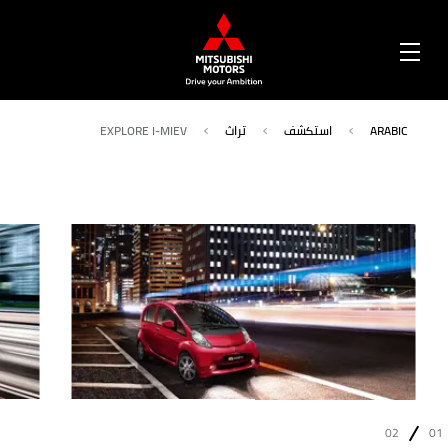
OPEN
MENU
ARABIC
استكشف
تراث
EXPLORE I-MIEV
02
01