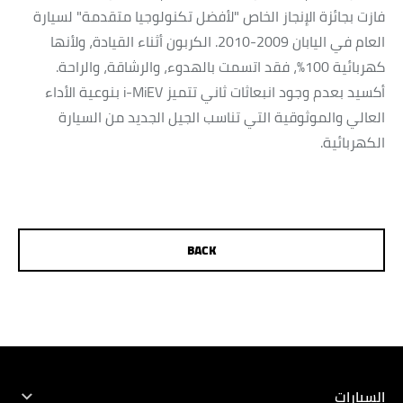
فازت بجائزة الإنجاز الخاص "لأفضل تكنولوجيا متقدمة" لسيارة
العام في اليابان 2009-2010. الكربون أثناء القيادة، ولأنها
كهربائية 100%، فقد اتسمت بالهدوء، والرشاقة، والراحة.
أكسيد بعدم وجود انبعاثات ثاني تتميز i-MiEV بنوعية الأداء
العالي والموثوقية التي تناسب الجيل الجديد من السيارة
الكهربائية.
BACK
TEST DRIVE
DEALER LOCATOR
BROCHURES
السيارات