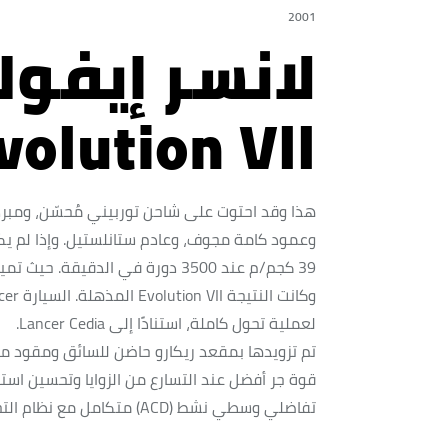
2001
لانسر إيفو
volution Vll
هذا وقد احتوت على شاحن توربيني مُحسّن، ومبر
وعمود كامة مجوف، وعادم ستانلستيل. وإذا لم يك
39 كجم/م عند 3500 دورة في الدقيق
لعملية تحول كاملة، استنادًا إلى Lancer Cedia.
تم تزويدها بمقعد ريكارو حاضن للسائق ومقود 
قوة جر أفضل عند التسارع من الزوايا وتحسين است
تفاضلي وسطي نشط (ACD) متكامل مع نظام التحكم النشط في الانحراف (AYC).