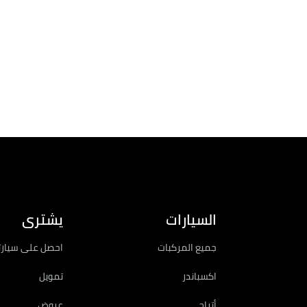
BROCHURES
السيارات
يشترى
جميع المركبات
احصل على سيارت
اكسباندر
تمويل
أتراج
عروض