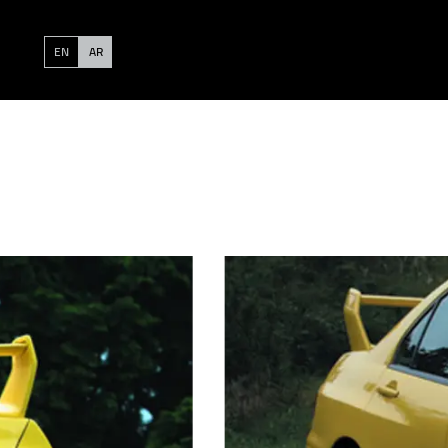
EN
AR