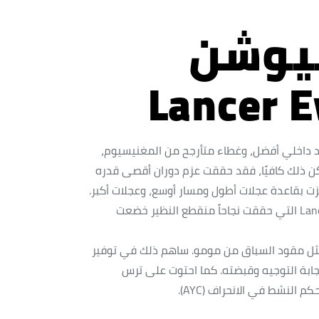
ليوشن
Lancer E
د داخلي أفضل، وغطاء متأرجح من المغنيسيوم،
ن ذلك كافيًا، فقد حققت عزم دوران أقصى قدره
ة. حيث تميزت بقاعدة عجلات أطول ومسار أوسع، وعجلات أكبر.
وكانت النتيجة Evolution VII المذهلة. السيارة Lancer التي حققت نجاحاً منقطع النظير خضعت
مثل مقود السباق من مومو. ساهم ذلك في توفير
جابة التوجيه وقبضته. كما احتوت على ترس