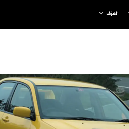
تَعَرَّفَ