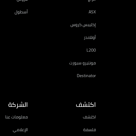
ASX
أسطول
إكليبس كروس
أوتلاندر
L200
مونتيرو سبورت
Destinator
اكتشف
الشركة
اكتشف
معلومات عنا
فلسفة
الإعلامي