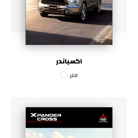
اكسباندر
اختر