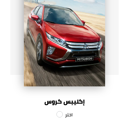
إكليبس كروس
اختر