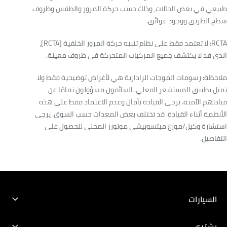
طبيعي في بعض الحالات، وذلك حسب حركة المرور والطقس وظروف
سطح الطريق ووجود عوائق.
RCTA: لا تعتمد فقط على نظام تنبيه حركة المرور الخلفية [RCTA]،
الذي قد لا يكتشف جميع المركبات المتحركة في ظروف معينة.
ملاحظة: رسومات الموجات الرادارية هي لأغراض توضيحية فقط ولا
تمثل تطبيق المستشعر الفعلي. السائقون مسؤولون تمامًا عن
قيادتهم الآمنة. يرجى القيادة بأمان وعدم الاعتماد فقط على هذه
الأنظمة أثناء القيادة. قد تختلف بعض المعدات حسب السوق. يرجى
استشارة وكيل/موزع ميتسوبيشي موتورز المحلي للحصول على
التفاصيل.
تنزيل كتيب المواصفات
بحث عن أقرب وكالة
حجز خدمة
حجز اختبار قيادة
السيارات
جميع المركبات
يشترى