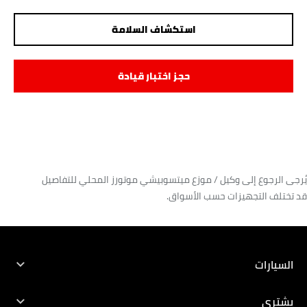
استكشاف السلامة
حجز اختبار قيادة
يُرجى الرجوع إلى وكيل / موزع ميتسوبيشي موتورز المحلي للتفاصيل
قد تختلف التجهيزات حسب الأسواق.
تنزيل كتيب المواصفات
بحث عن أقرب وكالة
حجز خدمة
حجز اختبار قيادة
السيارات
جميع المركبات
يشترى