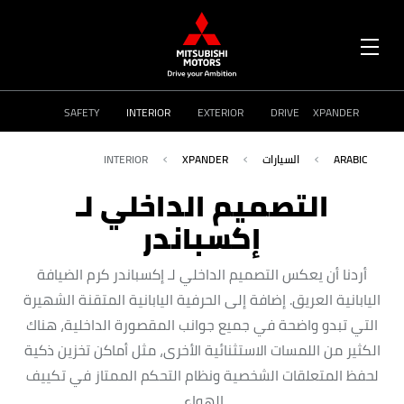
OPEN
MENU
SAFETY
INTERIOR
EXTERIOR
DRIVE
XPANDER
ARABIC
السيارات
XPANDER
INTERIOR
التصميم الداخلي لـ
إكسباندر
أردنا أن يعكس التصميم الداخلي لـ إكسباندر كرم الضيافة
اليابانية العريق. إضافة إلى الحرفية اليابانية المتقنة الشهيرة
التي تبدو واضحة في جميع جوانب المقصورة الداخلية، هناك
الكثير من اللمسات الاستثنائية الأخرى، مثل أماكن تخزين ذكية
لحفظ المتعلقات الشخصية ونظام التحكم الممتاز في تكييف
الهواء.